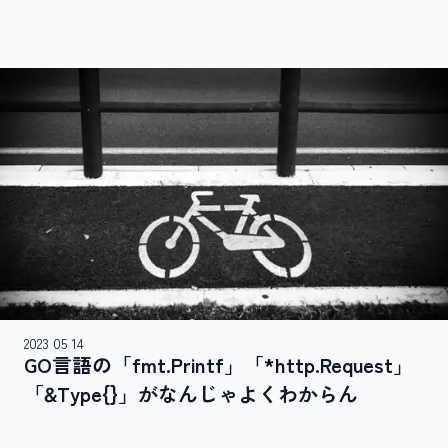
2023 05 14
GO言語の​「fmt.Printf」​「*http.Request」​
「&Type{}」が​なんじゃ​よく​わからん