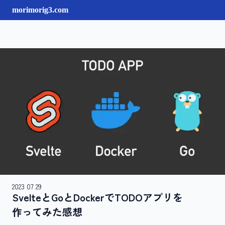
morimorig3.com
2023 07 29
Svelteと​Goと​Dockerで​TODOアプリを​
作ってみた​感想